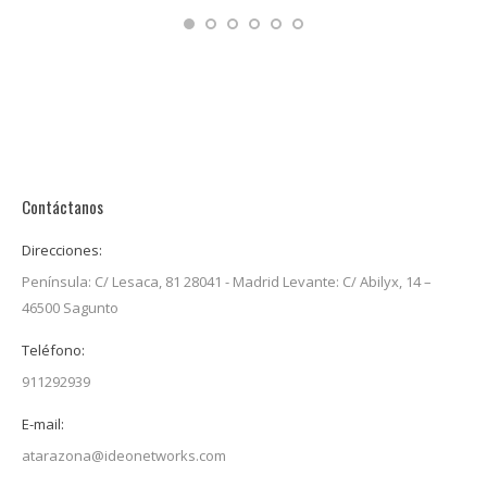
Contáctanos
Direcciones:
Península: C/ Lesaca, 81 28041 - Madrid Levante: C/ Abilyx, 14 –
46500 Sagunto
Teléfono:
911292939
E-mail:
atarazona@ideonetworks.com