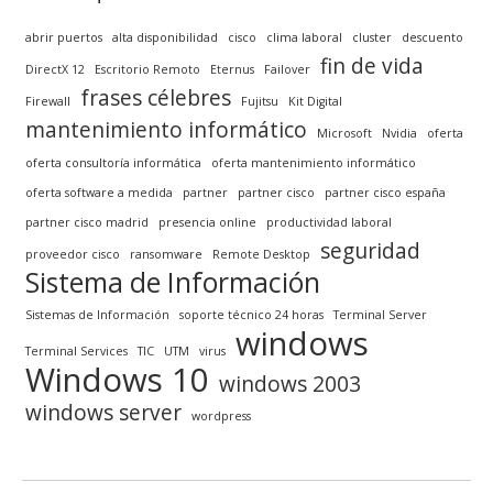
abrir puertos
alta disponibilidad
cisco
clima laboral
cluster
descuento
fin de vida
DirectX 12
Escritorio Remoto
Eternus
Failover
frases célebres
Firewall
Fujitsu
Kit Digital
mantenimiento informático
Microsoft
Nvidia
oferta
oferta consultoría informática
oferta mantenimiento informático
oferta software a medida
partner
partner cisco
partner cisco españa
partner cisco madrid
presencia online
productividad laboral
seguridad
proveedor cisco
ransomware
Remote Desktop
Sistema de Información
Sistemas de Información
soporte técnico 24 horas
Terminal Server
windows
Terminal Services
TIC
UTM
virus
Windows 10
windows 2003
windows server
wordpress