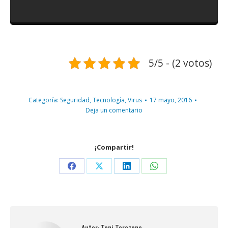
5/5 - (2 votos)
Categoría:
Seguridad
,
Tecnología
,
Virus
17 mayo, 2016
Deja un comentario
¡Compartir!
Share
Share
Share
Share
on
on
on
on
Facebook
X
LinkedIn
WhatsApp
Autor:
Toni Tarazona