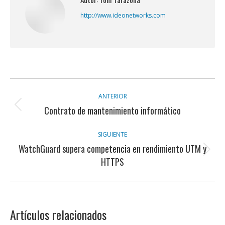
http://www.ideonetworks.com
Navegación
ANTERIOR
entre
Contrato de mantenimiento informático
Publicación
anterior:
publicaciones
SIGUIENTE
WatchGuard supera competencia en rendimiento UTM y
Publicación
HTTPS
siguiente:
Artículos relacionados