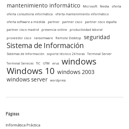
mantenimiento informático
Microsoft
Nvidia
oferta
oferta consultoría informática
oferta mantenimiento informático
oferta software a medida
partner
partner cisco
partner cisco españa
partner cisco madrid
presencia online
productividad laboral
seguridad
proveedor cisco
ransomware
Remote Desktop
Sistema de Información
Sistemas de Información
soporte técnico 24 horas
Terminal Server
windows
Terminal Services
TIC
UTM
virus
Windows 10
windows 2003
windows server
wordpress
Páginas
Informática Práctica