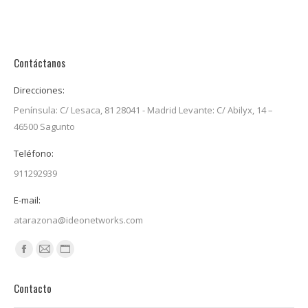
Contáctanos
Direcciones:
Península: C/ Lesaca, 81 28041 - Madrid Levante: C/ Abilyx, 14 –
46500 Sagunto
Teléfono:
911292939
E-mail:
atarazona@ideonetworks.com
Encuéntranos en:
Facebook
Mail
Sitio
page
page
web
Contacto
opens
opens
page